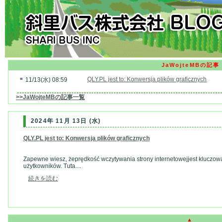
JaWojteMBの記事
■
QLY.PL jest to: Konwersja plików graficznych
11/13(水) 08:59
>>JaWojteMBの記事一覧
2024年 11月 13日 (水)
QLY.PL jest to: Konwersja plików graficznych
Zapewne wiesz, żeprędkość wczytywania strony internetowejjest kluczow
użytkowników. Tuta....
続きを読む
▲