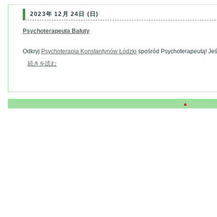
2023年 12月 24日 (日)
Psychoterapeuta Bałuty
Odkryj
Psychoterapia Konstantynów Łódzki
spośród Psychoterapeutą! Jeśli
続きを読む
▲