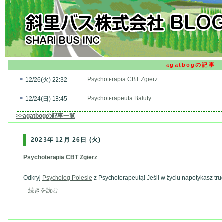
agatbogの記事
■
Psychoterapia CBT Zgierz
12/26(火) 22:32
■
Psychoterapeuta Bałuty
12/24(日) 18:45
>>agatbogの記事一覧
2023年 12月 26日 (火)
Psychoterapia CBT Zgierz
Odkryj
Psycholog Polesie
z Psychoterapeutą! Jeśli w życiu napotykasz trud
続きを読む