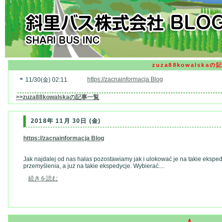
zuza88kowalskaの
■
https://zacnainformacja Blog
11/30(金) 02:11
>>zuza88kowalskaの記事一覧
2018年 11月 30日 (金)
https://zacnainformacja Blog
Jak najdalej od nas hałas pozostawiamy jak i ulokować je na takie eksped
przemyślenia, a już na takie ekspedycje. Wybierać....
続きを読む
▲