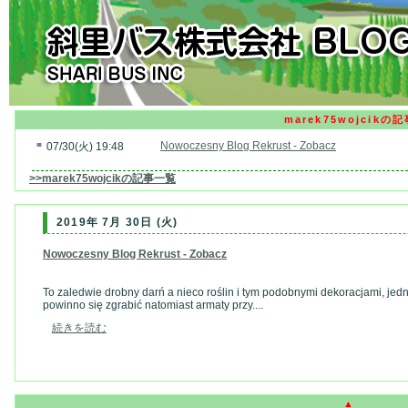
marek75wojcikの記
■
Nowoczesny Blog Rekrust - Zobacz
07/30(火) 19:48
>>marek75wojcikの記事一覧
2019年 7月 30日 (火)
Nowoczesny Blog Rekrust - Zobacz
To zaledwie drobny darń a nieco roślin i tym podobnymi dekoracjami, jed
powinno się zgrabić natomiast armaty przy....
続きを読む
▲