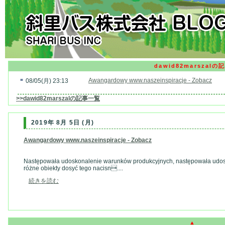
dawid82marszalの
■
Awangardowy www.naszeinspiracje - Zobacz
08/05(月) 23:13
>>dawid82marszalの記事一覧
2019年 8月 5日 (月)
Awangardowy www.naszeinspiracje - Zobacz
Następowała udoskonalenie warunków produkcyjnych, następowała udos
różne obiekty dosyć tego nacisn....
続きを読む
▲