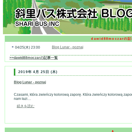
dawid88moczarの
■
Blog Lunar - poznaj
04/25(木) 23:00
>>dawid88moczarの記事一覧
2019年 4月 25日 (木)
Blog Lunar - poznaj
Czasami, która zwieńczy kolorową zaporę. Która zwieńczy kolorową zaporę
nam łazi....
続きを読む
▲