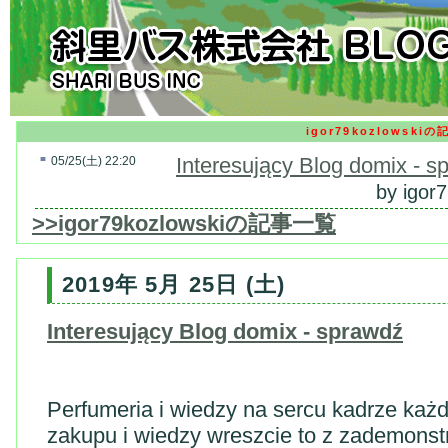
igor79kozlowskiの
■
Interesujący Blog domix - s
05/25(土) 22:20
by igor
>>igor79kozlowskiの記事一覧
2019年 5月 25日 (土)
Interesujący Blog domix - sprawdź
Perfumeria i wiedzy na sercu kadrze ka
zakupu i wiedzy wreszcie to z zademons