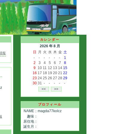
カレンダー
2026 年 8 月
日
月
火
水
木
金
土
情報
-
-
-
-
-
-
1
2
3
4
5
6
7
8
9
10
11
12
13
14
15
16
17
18
19
20
21
22
23
24
25
26
27
28
29
30
31
-
-
-
-
-
cz
プロフィール
NAME
magda77kolcz
：
趣味
：
報
居住地
：
誕生月
：