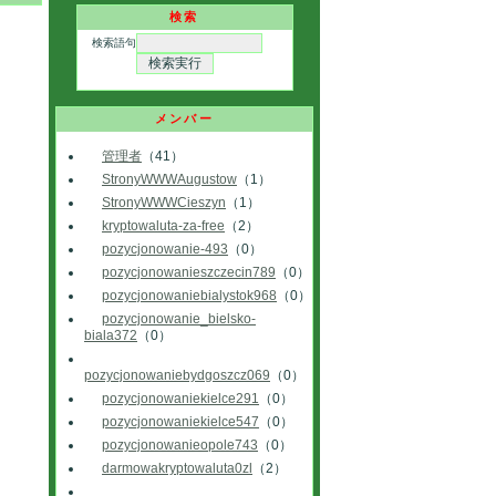
検索
検索語句
メンバー
管理者
（41）
StronyWWWAugustow
（1）
StronyWWWCieszyn
（1）
kryptowaluta-za-free
（2）
pozycjonowanie-493
（0）
pozycjonowanieszczecin789
（0）
pozycjonowaniebialystok968
（0）
pozycjonowanie_bielsko-
biala372
（0）
pozycjonowaniebydgoszcz069
（0）
pozycjonowaniekielce291
（0）
pozycjonowaniekielce547
（0）
pozycjonowanieopole743
（0）
darmowakryptowaluta0zl
（2）