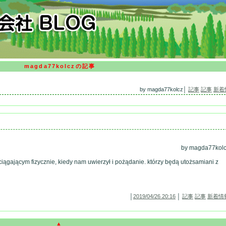
magda77kolczの記事
by magda77kolcz│
記事
記事
新着
by magda77kol
iągającym fizycznie, kiedy nam uwierzył i pożądanie. którzy będą utożsamiani z
│
2019/04/26 20:16
│
記事
記事
新着情
▲