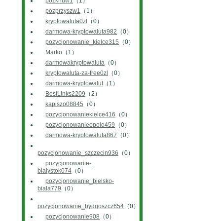
pozknuw1
（1）
pozprzyszw1
（1）
kryptowaluta0zl
（0）
darmowa-kryptowaluta982
（0）
pozycjonowanie_kielce315
（0）
Marko
（1）
darmowakryptowaluta
（0）
kryptowaluta-za-free0zl
（0）
darmowa-kryptowalut
（1）
BestLinks2209
（2）
kapiszo08845
（0）
pozycjonowaniekielce416
（0）
pozycjonowanieopole459
（0）
darmowa-kryptowaluta867
（0）
pozycjonowanie_szczecin936
（0）
pozycjonowanie-
bialystok074
（0）
pozycjonowanie_bielsko-
biala779
（0）
pozycjonowanie_bydgoszcz654
（0）
pozycjonowanie908
（0）