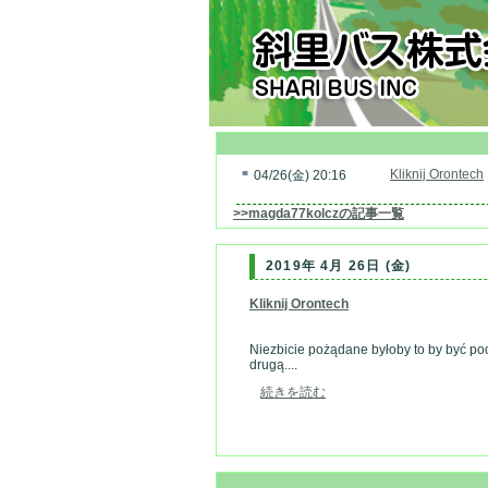
■
Kliknij Orontech
04/26(金) 20:16
>>magda77kolczの記事一覧
2019年 4月 26日 (金)
Kliknij Orontech
Niezbicie pożądane byłoby to by być poc
drugą....
続きを読む