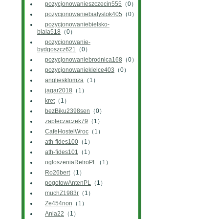
pozycjonowanieszczecin555
（0）
pozycjonowaniebialystok405
（0）
pozycjonowaniebielsko-
biala518
（0）
pozycjonowanie-
bydgoszcz621
（0）
pozycjonowaniebrodnica168
（0）
pozycjonowaniekielce403
（0）
angliesklomza
（1）
jagar2018
（1）
kret
（1）
bezBiku2398sen
（0）
zapleczaczek79
（1）
CafeHostelWroc
（1）
ath-fides100
（1）
ath-fides101
（1）
ogloszeniaRetroPL
（1）
Ro26bert
（1）
pogotowAntenPL
（1）
muchZ1983r
（1）
Ze454non
（1）
Ania22
（1）