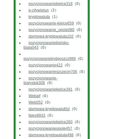
pozycjonowaniekielce318
（0）
e-citywielun
（2）
kryptowaluta
（1）
pozycjonowanie-kielce659
（0）
pozycjonowanie_opole080
（0）
darmowa-kryptowaluta102
（0）
pozycjonowaniebielsko-
biala043
（0）
pozycjonowaniebydgoszcz989
（0）
pozycjonowanie422
（0）
pozycjonowanieszczecin706
（0）
pozycjonowanie-
bialystok308
（0）
pozycjonowaniekielce391
（0）
Webaif
（0）
Web052
（0）
darmowa-kryptowalut0zl
（0）
fales9933
（0）
pozycjonowaniekielce260
（0）
pozycjonowanieopole457
（0）
darmowa-kryptowaluta498
（0）