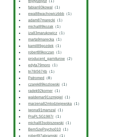
fbyjfyubjyuf
（1）
fabian93kowal
（1）
ewa88wachowiczbbb
（1）
adam87marecki
（1）
michal89kozak
（1）
iza83marukowicz
（1）
marta9marecka
（1）
kamil89gozdek
（1）
robert89koczan
（1）
producent_garniturow
（2）
edyta79moro
（1）
tn78i5674b
（1）
Patromed
（8）
czarek89kozlowski
（1）
radek92korner
（1）
waldemar91szmigiel
（1）
marzena82mlodziejewska
（1）
iwona91marszal
（1）
PraPLSG1987r
（1）
michal83sobiszewski
（1）
BemSzePsycho010
（1）
robert97abramski
（1）