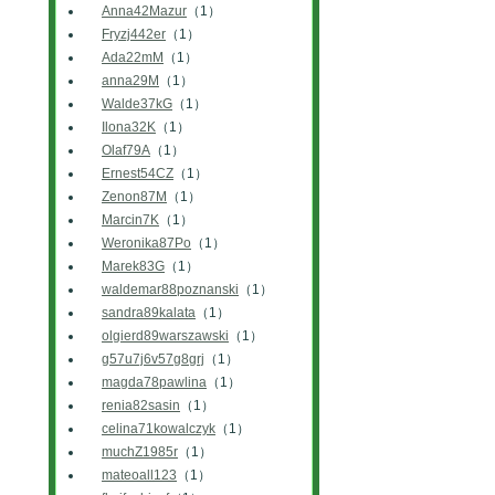
Anna42Mazur
（1）
Fryzj442er
（1）
Ada22mM
（1）
anna29M
（1）
Walde37kG
（1）
Ilona32K
（1）
Olaf79A
（1）
Ernest54CZ
（1）
Zenon87M
（1）
Marcin7K
（1）
Weronika87Po
（1）
Marek83G
（1）
waldemar88poznanski
（1）
sandra89kalata
（1）
olgierd89warszawski
（1）
g57u7j6v57g8grj
（1）
magda78pawlina
（1）
renia82sasin
（1）
celina71kowalczyk
（1）
muchZ1985r
（1）
mateoall123
（1）