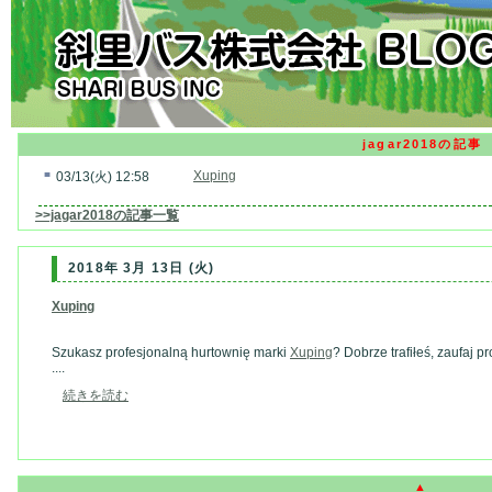
jagar2018の記事
■
Xuping
03/13(火) 12:58
>>jagar2018の記事一覧
2018年 3月 13日 (火)
Xuping
Szukasz profesjonalną hurtownię marki
Xuping
? Dobrze trafiłeś, zaufaj 
....
続きを読む
▲