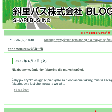
Kameduer3の記事
■
Niezbędny wyśmienity faktoring dla małych spółe
06/02(火) 18:48
>>Kameduer3の記事一覧
2020年 6月 2日 (火)
Niezbędny wyśmienity faktoring dla małych spółek
Żeby jak szybko osiągnąć pieniądze za nieopłacone faktury, musisz zac
faktoringowa jest obejmowana we wł....
続きを読む
▲