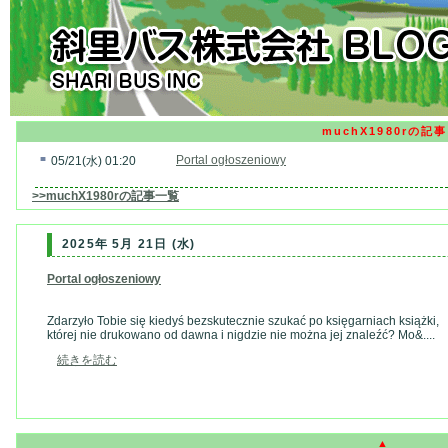
muchX1980rの記事
■
Portal ogłoszeniowy
05/21(水) 01:20
>>muchX1980rの記事一覧
2025年 5月 21日 (水)
Portal ogłoszeniowy
Zdarzyło Tobie się kiedyś bezskutecznie szukać po księgarniach książki,
której nie drukowano od dawna i nigdzie nie można jej znaleźć? Mo&....
続きを読む
▲