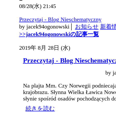
08/28(水) 21:45
Przeczytaj - Blog Nieschematyczny
by jacek94ogonowski│
お知らせ
新着
>>jacek94ogonowskiの記事一覧
2019年 8月 28日 (水)
Przeczytaj - Blog Nieschematyc
by j
Na plajta Mm. Czy Norwegii podniecają
krajobrazu. Słynna Wielka Ławica Now
słynie spośród osadów pochodzących d
続きを読む