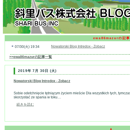
ewa86mazurの記事
■
Nowatorski Blog Intredox - Zobacz
07/30(火) 19:34
>>ewa86mazurの記事一覧
2019年 7月 30日 (火)
Nowatorski Blog Intredox - Zobacz
Sobie odetchnięcie tętniącym życiem mieście Dla wszystkich tych, tymcz
skorzystać ze spania w toku....
続きを読む
▲